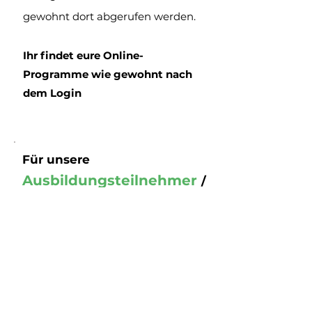
gewohnt dort abgerufen werden.
Ihr findet eure Online-
Programme wie gewohnt nach
dem Login
Für unsere
Ausbildungsteilnehmer
/
HypnoX Coaches gilt:
✅
Vorerst läuft alles weiterhin über
www.mryasin.com
.
Wir kontaktieren euch gesondert