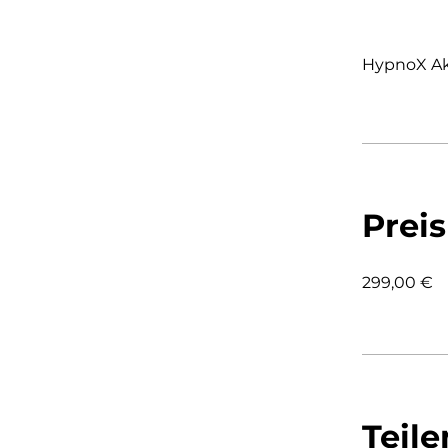
HypnoX A
Preis
299,00 €
Teile