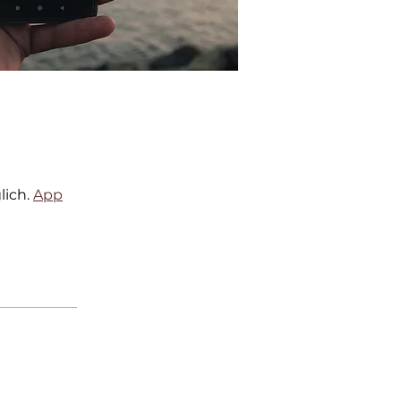
ich.
App