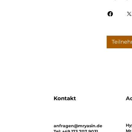
Teilne
Kontakt
A
Hy
anfragen@mryasin.de
Mr
Tel: +49 173 707 9031