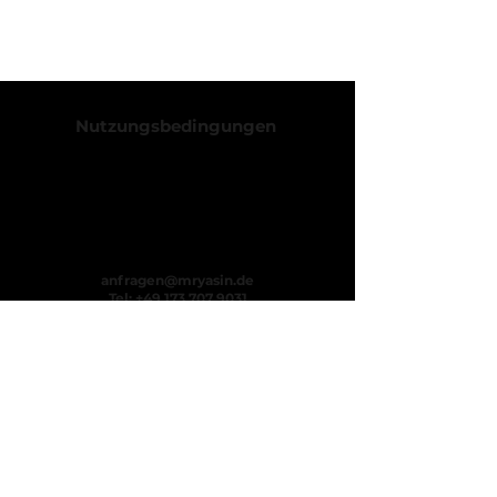
Nutzungsbedingungen
Datenschutzerklärung
Impressum
AGB
Kontakt
anfragen@mryasin.de
Tel:
+49 173 707 9031
Bürozeiten:
Mo.-Fr. 09:00 - 17:00 Uhr
Adresse
HypnoX Akademie
Mr. Yasin
Gymnasiumstraße 72
74072 Heilbronn